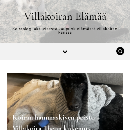
Skip to content
Villakoiran Elämää
Koirablogi aktiivisesta kaupunkielämästä villakoiran
kanssa
Koiran hammaskiven poisto –
Villakoira Theon kokemus