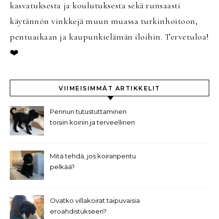
kasvatuksesta ja koulutuksesta sekä runsaasti
käytännön vinkkejä muun muassa turkinhoitoon,
pentuaikaan ja kaupunkielämän iloihin. Tervetuloa!
❤️
VIIMEISIMMÄT ARTIKKELIT
Pennun tutustuttaminen
toisiin koiriin ja terveellinen
leikki
Mitä tehdä, jos koiranpentu
pelkää?
Ovatko villakoirat taipuvaisia
eroahdistukseen?