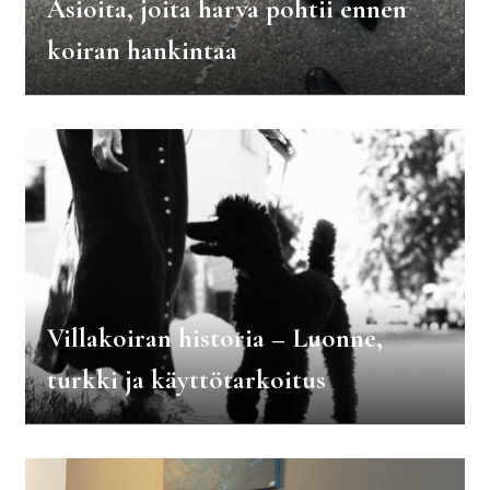
Asioita, joita harva pohtii ennen
koiran hankintaa
Villakoiran historia – Luonne,
turkki ja käyttötarkoitus