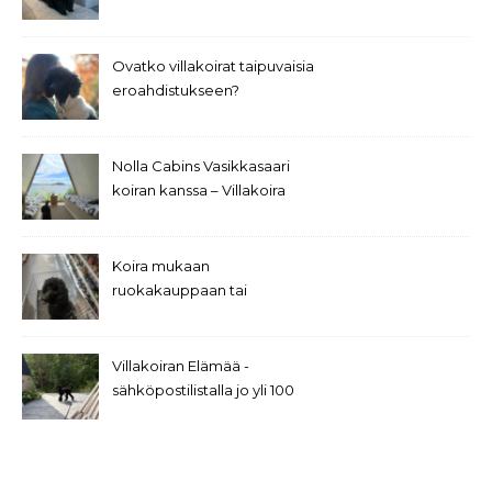
Ovatko villakoirat taipuvaisia
eroahdistukseen?
Nolla Cabins Vasikkasaari
koiran kanssa – Villakoira
Theon arvostelu
Koira mukaan
ruokakauppaan tai
shoppailemaan, miksi tai
miksi ei?
Villakoiran Elämää -
sähköpostilistalla jo yli 100
tilaajaa!