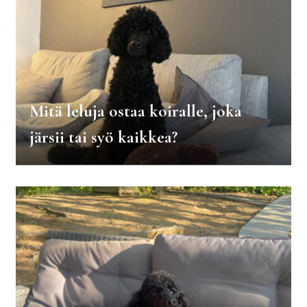
Mitä leluja ostaa koiralle, joka
järsii tai syö kaikkea?