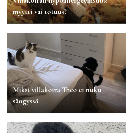
Villakoiran hypoallergeenisuus:
myytti vai totuus?
Miksi villakoira Theo ei nuku
sängyssä