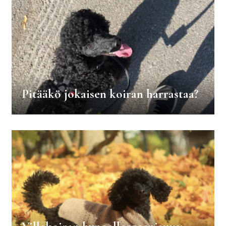
Pitääkö jokaisen koiran harrastaa?