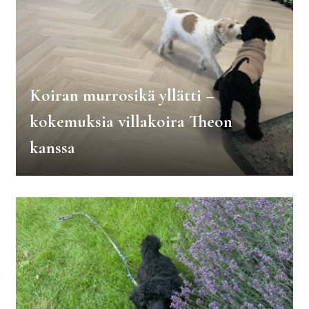
Koiran murrosikä yllätti –
kokemuksia villakoira Theon
kanssa