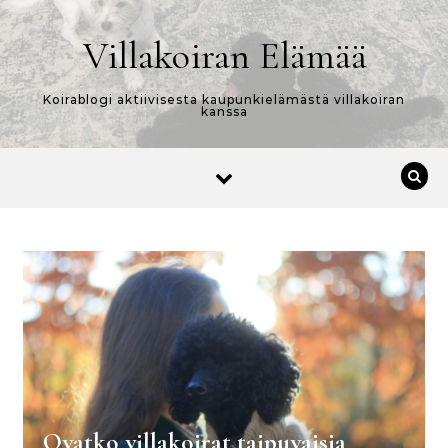
Skip to content
Villakoiran Elämää
Koirablogi aktiivisesta kaupunkielämästä villakoiran
kanssa
Ovatko villakoirat taipuvaisia