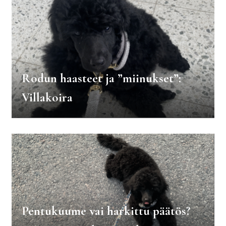
Rodun haasteet ja ”miinukset”:
Villakoira
Pentukuume vai harkittu päätös?