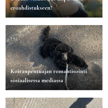
eroahdistukseen?
Koiranpentuajan romantisointi
sosiaalisessa mediassa