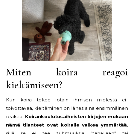
Miten koira reagoi
kieltämiseen?
Kun koira tekee jotain ihmisen mielestä ei-
toivottavaa, kieltäminen on lähes aina ensimmäinen
reaktio.
Koirankoulutusaiheisten kirjojen mukaan
nämä tilanteet ovat koiralle vaikea ymmärtää
,
sillä se ei tee tuhmuuksia ”tahallaan” tai