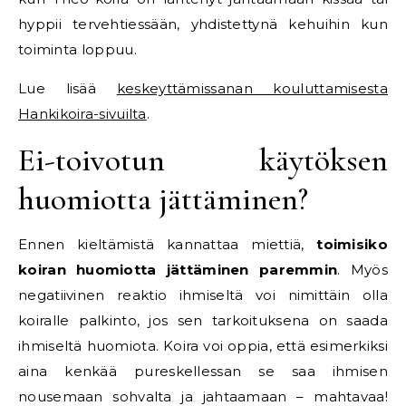
hyppii tervehtiessään, yhdistettynä kehuihin kun
toiminta loppuu.
Lue lisää
keskeyttämissanan kouluttamisesta
Hankikoira-sivuilta
.
Ei-toivotun käytöksen
huomiotta jättäminen?
Ennen kieltämistä kannattaa miettiä,
toimisiko
koiran huomiotta jättäminen paremmin
. Myös
negatiivinen reaktio ihmiseltä voi nimittäin olla
koiralle palkinto, jos sen tarkoituksena on saada
ihmiseltä huomiota. Koira voi oppia, että esimerkiksi
aina kenkää pureskellessan se saa ihmisen
nousemaan sohvalta ja jahtaamaan – mahtavaa!