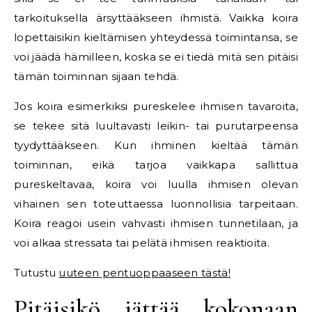
tarkoituksella ärsyttääkseen ihmistä. Vaikka koira
lopettaisikin kieltämisen yhteydessä toimintansa, se
voi jäädä hämilleen, koska se ei tiedä mitä sen pitäisi
tämän toiminnan sijaan tehdä.
Jos koira esimerkiksi pureskelee ihmisen tavaroita,
se tekee sitä luultavasti leikin- tai purutarpeensa
tyydyttääkseen. Kun ihminen kieltää tämän
toiminnan, eikä tarjoa vaikkapa sallittua
pureskeltavaa, koira voi luulla ihmisen olevan
vihainen sen toteuttaessa luonnollisia tarpeitaan.
Koira reagoi usein vahvasti ihmisen tunnetilaan, ja
voi alkaa stressata tai pelätä ihmisen reaktioita.
Tutustu
uuteen pentuoppaaseen tästä!
Pitäisikö jättää kokonaan