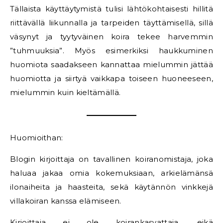
Tällaista käyttäytymistä tulisi lähtökohtaisesti hillitä
riittävällä liikunnalla ja tarpeiden täyttämisellä, sillä
väsynyt ja tyytyväinen koira tekee harvemmin
”tuhmuuksia”. Myös esimerkiksi haukkuminen
huomiota saadakseen kannattaa mielummin jättää
huomiotta ja siirtyä vaikkapa toiseen huoneeseen,
mielummin kuin kieltämällä.
Huomioithan:
Blogin kirjoittaja on tavallinen koiranomistaja, joka
haluaa jakaa omia kokemuksiaan, arkielämänsä
ilonaiheita ja haasteita, sekä käytännön vinkkejä
villakoiran kanssa elämiseen.
Kirjoittaja ei ole koirankasvattaja, eikä