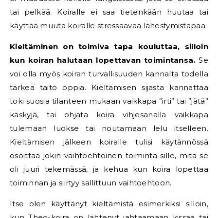
tai pelkää. Koiralle ei saa tietenkään huutaa tai
käyttää muuta koiralle stressaavaa lähestymistapaa.
Kieltäminen on toimiva tapa kouluttaa, silloin
kun koiran halutaan lopettavan toimintansa.
Se
voi olla myös koiran turvallisuuden kannalta todella
tärkeä taito oppia. Kieltämisen sijasta kannattaa
toki suosia tilanteen mukaan vaikkapa ”irti” tai ”jätä”
käskyjä, tai ohjata koira vihjesanalla vaikkapa
tulemaan luokse tai noutamaan lelu itselleen.
Kieltämisen jälkeen koiralle tulisi käytännössä
osoittaa jokin vaihtoehtoinen toiminta sille, mitä se
oli juuri tekemässä, ja kehua kun koira lopettaa
toiminnan ja siirtyy sallittuun vaihtoehtoon.
Itse olen käyttänyt kieltämistä esimerkiksi silloin,
kun Theo-koira on lähtenyt jahtaamaan kissaa tai