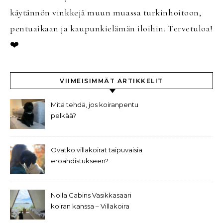
käytännön vinkkejä muun muassa turkinhoitoon,
pentuaikaan ja kaupunkielämän iloihin. Tervetuloa!
❤️
VIIMEISIMMÄT ARTIKKELIT
Mitä tehdä, jos koiranpentu
pelkää?
Ovatko villakoirat taipuvaisia
eroahdistukseen?
Nolla Cabins Vasikkasaari
koiran kanssa – Villakoira
Theon arvostelu