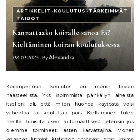
ARTIKKELIT
KOULUTUS
TÄRKEIMMÄT
-
-
TAIDOT
Kannattaako koiralle sanoa Ei?
Kieltäminen koiran koulutuksessa
Alexandra
08.10.2025
- By
Koiranpennun koulutus on monin tavoin
haasteellista. Yksi isoimmista pähkäilyn aiheista
itselleni oli, että miten huonoa käytöstä voisi
vähentää tai kouluttaa pois. Kieltäminen tulee
meiltä ihmisiltä usein automaattisesti, etenkin jos
olemme toimineet lasten kasvattajina. Monet
koirankouluttajat kuitenkin toteavat, ettei koiraa