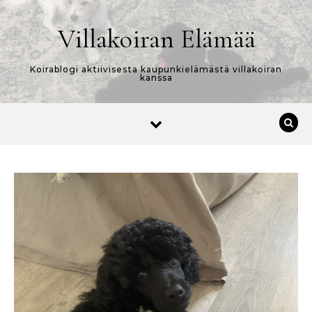
Skip to content
Villakoiran Elämää
Koirablogi aktiivisesta kaupunkielämästä villakoiran
kanssa