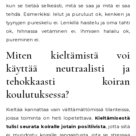
kun se tietää selkeästi, mitä se saa ja mitä ei saa
tehdä. Esimerkiksi: lelut ja puruluut ok, kenkien ja
tyynyjen pureskelu ei. Lenkillä haistelu ja oma tahti
ok, hihnassa vetäminen ei. Ihmisen halailu ok,
pureminen ei.
Miten kieltämistä voi
käyttää neutraalisti ja
tehokkaasti koiran
koulutuksessa?
Kieltää kannattaa vain välttämättömissä tilanteissa,
joissa toiminta on heti lopetettava.
Kieltämisestä
tulisi seurata koiralle jotain positiivista
, jotta siitä
ei muodostu koiralle rangaistusta, jota se stressaa