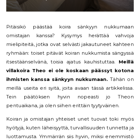
Pitäisikö päästää koira sänkyyn nukkumaan
omistajan kanssa? Kysymys herättää vahvoja
mielipiteitä, jotka ovat selvästi jakautuneet kahteen
ryhmään: toiset pitävät koiran nukkumista sängyssä
itsestäänselvänä, toisia ajatus kauhistuttaa.
Meillä
villakoira Theo ei ole koskaan päässyt kotona
ihmisten kanssa sänkyyn nukkumaan.
Tähän on
meillä useita eri syitä, joita avaan tässä artikkelissa.
Tein päätöksen hyvin nopeasti jo Theon
pentuaikana, ja olen siihen erittäin tyytyväinen.
Koiran ja omistajan yhteiset unet tuovat toki myös
hyötyjä, kuten läheisyyttä, turvallisuuden tunnetta ja
luottamusta. Ymmärrän siis hyvin, miksi enemmistö