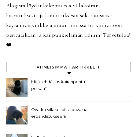
Blogista löydät kokemuksia villakoiran
kasvatuksesta ja koulutuksesta sekä runsaasti
käytännön vinkkejä muun muassa turkinhoitoon,
pentuaikaan ja kaupunkielämän iloihin. Tervetuloa!
❤️
VIIMEISIMMÄT ARTIKKELIT
Mitä tehdä, jos koiranpentu
pelkää?
Ovatko villakoirat taipuvaisia
eroahdistukseen?