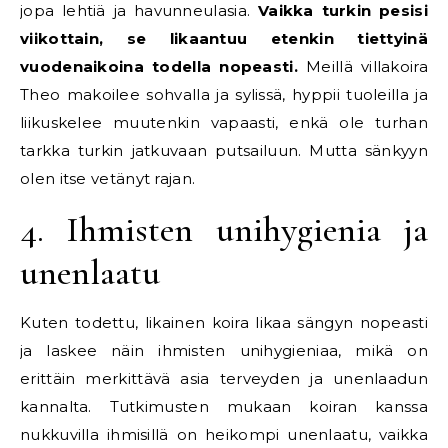
jopa lehtiä ja havunneulasia.
Vaikka turkin pesisi
viikottain, se likaantuu etenkin tiettyinä
vuodenaikoina todella nopeasti.
Meillä villakoira
Theo makoilee sohvalla ja sylissä, hyppii tuoleilla ja
liikuskelee muutenkin vapaasti, enkä ole turhan
tarkka turkin jatkuvaan putsailuun. Mutta sänkyyn
olen itse vetänyt rajan.
4. Ihmisten unihygienia ja
unenlaatu
Kuten todettu, likainen koira likaa sängyn nopeasti
ja laskee näin ihmisten unihygieniaa, mikä on
erittäin merkittävä asia terveyden ja unenlaadun
kannalta. Tutkimusten mukaan koiran kanssa
nukkuvilla ihmisillä on heikompi unenlaatu, vaikka