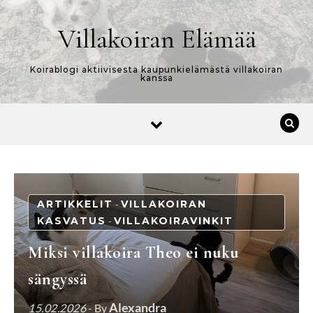
Skip to content
Villakoiran Elämää
Koirablogi aktiivisesta kaupunkielämästä villakoiran
kanssa
ARTIKKELIT
VILLAKOIRAN
-
KASVATUS
VILLAKOIRAVINKIT
-
Miksi villakoira Theo ei nuku
sängyssä
Alexandra
15.02.2026
- By