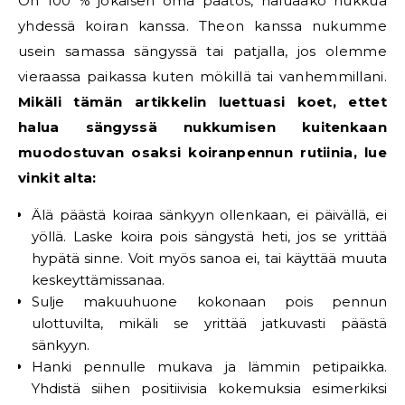
On 100 % jokaisen oma päätös, haluaako nukkua
yhdessä koiran kanssa. Theon kanssa nukumme
usein samassa sängyssä tai patjalla, jos olemme
vieraassa paikassa kuten mökillä tai vanhemmillani.
Mikäli tämän artikkelin luettuasi koet, ettet
halua sängyssä nukkumisen kuitenkaan
muodostuvan osaksi koiranpennun rutiinia, lue
vinkit alta:
Älä päästä koiraa sänkyyn ollenkaan, ei päivällä, ei
yöllä. Laske koira pois sängystä heti, jos se yrittää
hypätä sinne. Voit myös sanoa ei, tai käyttää muuta
keskeyttämissanaa.
Sulje makuuhuone kokonaan pois pennun
ulottuvilta, mikäli se yrittää jatkuvasti päästä
sänkyyn.
Hanki pennulle mukava ja lämmin petipaikka.
Yhdistä siihen positiivisia kokemuksia esimerkiksi