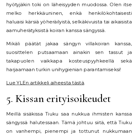
hyötyjäkin toki on läheisyyden muodossa. Olen itse
melko herkkäuninen, enkä henkilökohtaisesti
haluaisi kärsiä yöheräilyistä, selkäkivuista tai aikaisista
aamuherätyksistä koiran kanssa sängyssä.
Mikäli päätät jakaa sängyn villakoiran kanssa,
suosittelen putsaamaan ainakin sen tassut ja
takapuolen vaikkapa kosteuspyyhkeellä sekä
harjaamaan turkin unihygienian parantamiseksi!
Lue YLEn artikkeli aiheesta tästä
.
5. Kissan erityisoikeudet
Meillä sisäkissa Tiuku saa nukkua ihmisten kanssa
sängyssä halutessaan. Tämä johtuu siitä, että Tiuku
on vanhempi, pienempi ja tottunut nukkumaan