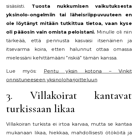
sisäsiisti.
Tuosta nukkumisen vaikutuksesta
yksinolo-ongelmiin tai läheisriippuvuuteen en
ole löytänyt mitään tutkittua tietoa, vaan kyse
oli pääosin vain omista peloistani.
Minulle oli niin
tärkeää, että pennusta kasvaisi itsenäinen ja
itsevarma koira, etten halunnut ottaa omassa
mielessäni kehittämääni ”riskiä” tämän kanssa.
Lue myös:
Pentu yksin kotona – Vinkit
onnistuneeseen yksinoloharjoitteluun
3. Villakoirat kantavat
turkissaan likaa
Villakoiran turkista ei irtoa karvaa, mutta se kantaa
mukanaan likaa, hiekkaa, mahdollisesti ötököitä ja