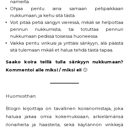
nameilla.
Ohjaa pentu aina samaan petipaikkaan
nukkumaan, ja kehu sitä tästä.
Voit pitää petiä sängyn vieressä, mikäli se helpottaa
pennun nukkumista, tai totuttaa pennun
nukkumaan pedissä toisessa huoneessa.
Vaikka pentu vinkuisi ja yrittäisi sänkyyn, älä päästä
sitä tulemaan mikäli et halua tehdä tästä tapaa.
Saako koira teillä tulla sänkyyn nukkumaan?
Kommentoi alle miksi / miksi ei!
🙂
Huomioithan:
Blogin kirjoittaja on tavallinen koiranomistaja, joka
haluaa jakaa omia kokemuksiaan, arkielämänsä
ilonaiheita ja haasteita, sekä käytännön vinkkejä